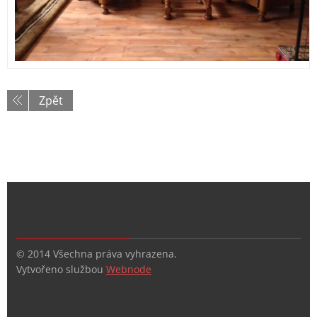
Zpět
© 2014 Všechna práva vyhrazena.
Vytvořeno službou
Webnode