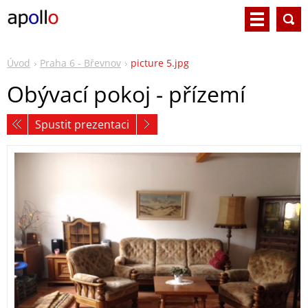
Úvod
Praha 6 - Břevnov
picture 5.jpg
Obývací pokoj - přízemí
Spustit prezentaci