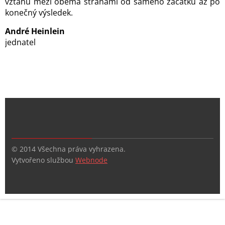
vztahu mezi oběma stranami od samého začátku až po
konečný výsledek.
André Heinlein
jednatel
© 2014 Všechna práva vyhrazena.
Vytvořeno službou
Webnode