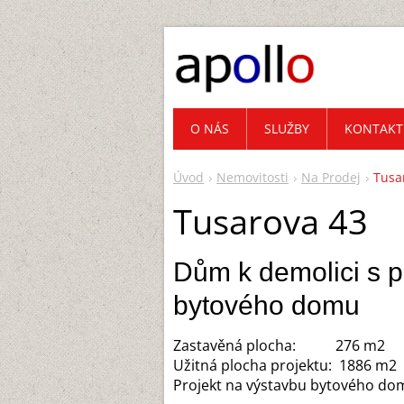
O NÁS
SLUŽBY
KONTAKT
Úvod
Nemovitosti
Na Prodej
Tusa
Tusarova 43
Dům k demolici s p
bytového domu
Zastavěná plocha: 276 m
Užitná plocha projektu: 1886 
Projekt na výstavbu bytového dom