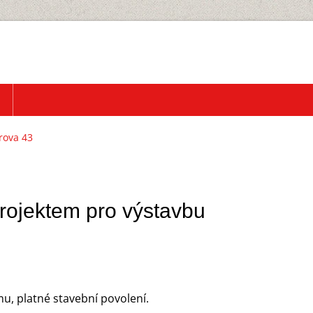
rova 43
rojektem pro výstavbu
2
m2
u, platné stavební povolení.